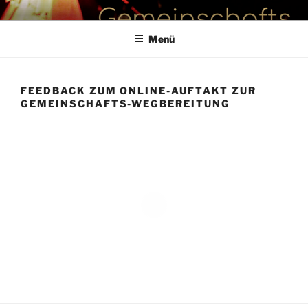
Zum
GEMEINSCHAFTSWEBEREI
hosted by Partycipation
Inhalt
Menü
springen
FEEDBACK ZUM ONLINE-AUFTAKT ZUR
GEMEINSCHAFTS-WEGBEREITUNG